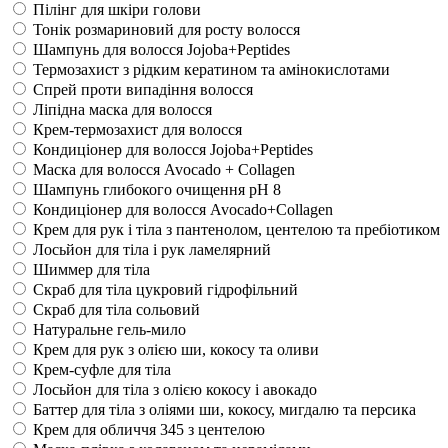
Пілінг для шкіри голови
Тонік розмариновий для росту волосся
Шампунь для волосся Jojoba+Peptides
Термозахист з рідким кератином та амінокислотами
Спрей проти випадіння волосся
Ліпідна маска для волосся
Крем-термозахист для волосся
Кондиціонер для волосся Jojoba+Peptides
Маска для волосся Avocado + Collagen
Шампунь глибокого очищення pH 8
Кондиціонер для волосся Avocado+Collagen
Крем для рук і тіла з пантенолом, центелою та пребіотиком
Лосьйон для тіла і рук ламелярний
Шиммер для тіла
Скраб для тіла цукровий гідрофільний
Скраб для тіла сольовий
Натуральне гель-мило
Крем для рук з олією ши, кокосу та оливи
Крем-суфле для тіла
Лосьйон для тіла з олією кокосу і авокадо
Баттер для тіла з оліями ши, кокосу, мигдалю та персика
Крем для обличчя 345 з центелою