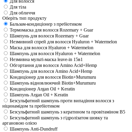
Для волосся
Для тіла
Для обличчя
Оберіть тип продукту
Бальзам-кондиціонер з пребіотиком
Термомаска для волосся Rozemary + Guar
Шампунь для волосся Rozemary + Guar
Незмивний спрей для волосся Hyaluron + Watermelon
Маска для волосся Hyaluron + Watermelon
Шампунь для волосся Hyaluron + Watermelon
Незмивна мульті-маска leave-in 15в1
Обгортання для волосся Amino Acid+Hemp
Шампунь для волосся Amino Acid+Hemp
Кондиціонер для волосся Biotin+Murumuru
Шампунь відновлюючий Biotin+Murumuru
Кондиціонер Argan Oil + Keratin
Шампунь Argan Oil + Keratin
Безсульфатний шампунь проти випадіння волосся з
ніцинамідом та пребіотиком
Безсульфатний шампунь з кератином та провітаміном В5
Безсульфатний шампунь з гідролізатом шовку та
аргановою олією
Шампунь Anti-Dundruff