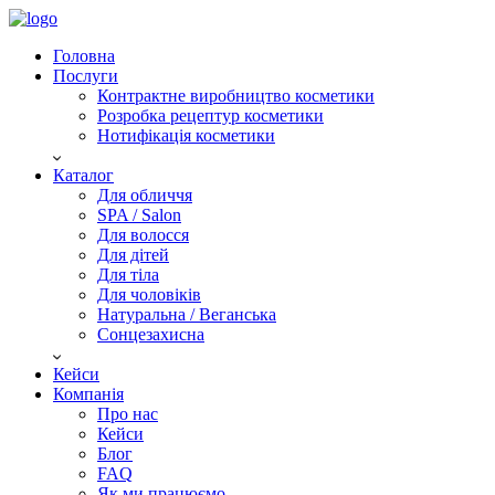
Головна
Послуги
Контрактне виробництво косметики
Розробка рецептур косметики
Нотифікація косметики
Каталог
Для обличчя
SPA / Salon
Для волосся
Для дітей
Для тіла
Для чоловіків
Натуральна / Веганська
Сонцезахисна
Кейси
Компанія
Про нас
Кейси
Блог
FAQ
Як ми працюємо