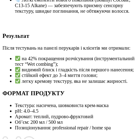
C13-15 Alkane) — забезпечують приємну сенсорну
текстуру, швидке поглинання, не обтяжуючи волосся.
Результат
Після тестувань на панелі перукарів і клієнтів ми отримали:
на 42% покращення розчісування (інструментальний
тест “Wet combing”);
видимий блиск і гладкість після першого нанесення;
стійкий ефект до 3–4 миття голови;
легку кремову текстуру, яка не залишає жирності.
ФОРМАТ
ПРОДУКТУ
Текстура: насичена, шовковиста крем-маска
рН: 4.0–4.5
Аромат: теплий, пудрово-фруктовий
Об’єм: 200 мл / 500 мл
Позиціонування: professional repair / home spa