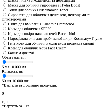
Маска-плівка з колагеном та церамідами
Маска для обличчя гідрогелева Hydra Boost
Тонік для обличчя Niacinamide Toner
Сироватка для обличчя з центелою, пептидами та
фітостеролами
Пінка для вмивання Allantoin+Panthenol
Крем для обличчя з SPF30
Крем для шкіри навколо очей Baccuchiol
Гідрофільна олія для проблемної шкіри Rosemary+Thyme
Гель-крем для обличчя з колагеном зволожувальний
Крем для обличчя Aqua Face Cream
Бальзам для губ
Обєм тари,
мл
5 мл
10 000 мл
Кількість,
шт
50 шт
10 000 шт
*Вартість за 1 одинцю продукціі:
0
грн
*Вартість за 1 кг: