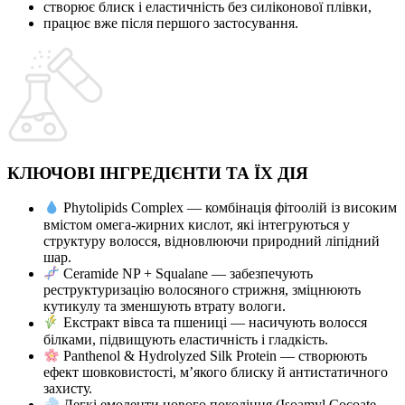
створює блиск і еластичність без силіконової плівки,
працює вже після першого застосування.
КЛЮЧОВІ
ІНГРЕДІЄНТИ
ТА ЇХ ДІЯ
Phytolipids Complex — комбінація фітоолій із високим
вмістом омега-жирних кислот, які інтегруються у
структуру волосся, відновлюючи природний ліпідний
шар.
Ceramide NP + Squalane — забезпечують
реструктуризацію волосяного стрижня, зміцнюють
кутикулу та зменшують втрату вологи.
Екстракт вівса та пшениці — насичують волосся
білками, підвищують еластичність і гладкість.
Panthenol & Hydrolyzed Silk Protein — створюють
ефект шовковистості, м’якого блиску й антистатичного
захисту.
Легкі емоленти нового покоління (Isoamyl Cocoate,