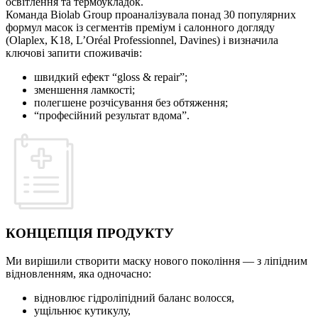
освітлення та термоукладок.
Команда Biolab Group проаналізувала понад 30 популярних
формул масок із сегментів преміум і салонного догляду
(Olaplex, K18, L’Oréal Professionnel, Davines) і визначила
ключові запити споживачів:
швидкий ефект “gloss & repair”;
зменшення ламкості;
полегшене розчісування без обтяження;
“професійний результат вдома”.
КОНЦЕПЦІЯ ПРОДУКТУ
Ми вирішили створити маску нового покоління — з ліпідним
відновленням, яка одночасно:
відновлює гідроліпідний баланс волосся,
ущільнює кутикулу,