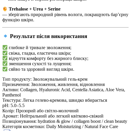
Trehalose + Urea + Serine
— зберігають природний рівень вологи, покращують бар’єрну
функцію шкіри.
Результат після використання
глибоке й тривале зволоження;
свіжа, гладка, еластична шкіра;
відчуття комфорту без жирного блиску;
зменшення сухості та лущення;
сяйво та здоровий вигляд шкіри.
Тип продукту:
Зволожувальний гель-крем
Призначення:
Зволоження, живлення, відновлення
Активи:
Collagen, Hyaluronic Acid, Centella Asiatica, Aloe Vera,
Panthenol
Текстура:
Легка гелево-кремова, швидко вбирається
рН:
5.0–5.5
Колір:
Прозорий або світло-молочний
Аромат:
Нейтральний або легкий квітково-свіжий
Позиціонування:
hydration & glow / collagen boost / clean beauty
Категорія косметики:
Daily Moisturizing / Natural Face Care