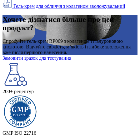
Гель-крем для обличчя з колагеном зволожувальний
Хочете дізнатися більше про цей
продукт?
Спробуйте гель-крем RP069 з колагеном і гіалуроновою
кислотою. Відчуйте свіжість, м’якість і глибоке зволоження
вже після першого нанесення.
Замовити зразок для тестування
200+ рецептур
GMP ISO 22716