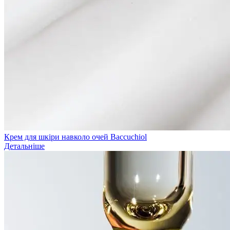
Крем для шкіри навколо очей Baccuchiol
Детальніше