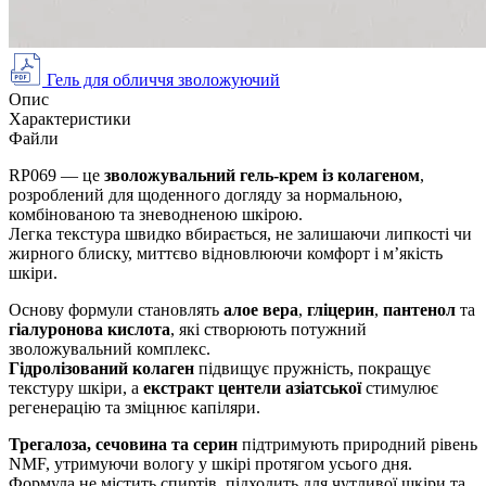
Гель для обличчя зволожуючий
Опис
Характеристики
Файли
RP069 — це
зволожувальний гель-крем із колагеном
,
розроблений для щоденного догляду за нормальною,
комбінованою та зневодненою шкірою.
Легка текстура швидко вбирається, не залишаючи липкості чи
жирного блиску, миттєво відновлюючи комфорт і м’якість
шкіри.
Основу формули становлять
алое вера
,
гліцерин
,
пантенол
та
гіалуронова кислота
, які створюють потужний
зволожувальний комплекс.
Гідролізований колаген
підвищує пружність, покращує
текстуру шкіри, а
екстракт центели азіатської
стимулює
регенерацію та зміцнює капіляри.
Трегалоза, сечовина та серин
підтримують природний рівень
NMF, утримуючи вологу у шкірі протягом усього дня.
Формула не містить спиртів, підходить для чутливої шкіри та