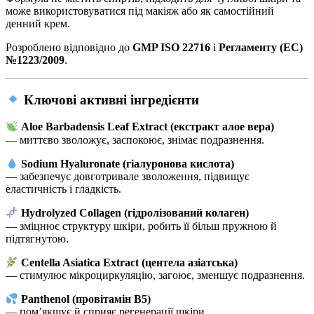
може використовуватися під макіяж або як самостійний
денний крем.
Розроблено відповідно до
GMP ISO 22716
і
Регламенту (EC)
№1223/2009
.
Ключові активні інгредієнти
Aloe Barbadensis Leaf Extract (екстракт алое вера)
— миттєво зволожує, заспокоює, знімає подразнення.
Sodium Hyaluronate (гіалуронова кислота)
— забезпечує довготривале зволоження, підвищує
еластичність і гладкість.
Hydrolyzed Collagen (гідролізований колаген)
— зміцнює структуру шкіри, робить її більш пружною й
підтягнутою.
Centella Asiatica Extract (центела азіатська)
— стимулює мікроциркуляцію, загоює, зменшує подразнення.
Panthenol (провітамін B5)
— пом’якшує й сприяє регенерації шкіри.