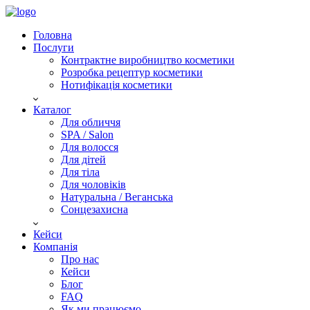
Головна
Послуги
Контрактне виробництво косметики
Розробка рецептур косметики
Нотифікація косметики
Каталог
Для обличчя
SPA / Salon
Для волосся
Для дітей
Для тіла
Для чоловіків
Натуральна / Веганська
Сонцезахисна
Кейси
Компанія
Про нас
Кейси
Блог
FAQ
Як ми працюємо