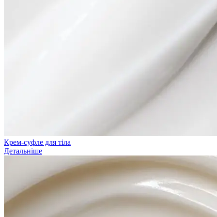
Крем-суфле для тіла
Детальніше