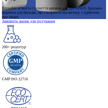
Відчуйте м’якість і захист із кремом для рук RP025. Ідеальна
формула для брендів, що створюють косметику з турботою
про шкіру.
Замовити зразок для тестування
200+ рецептур
GMP ISO 22716