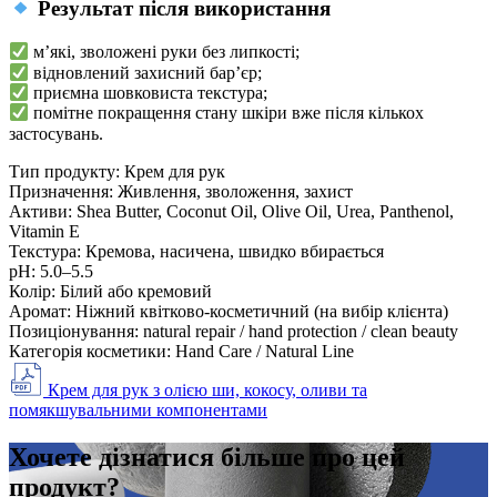
Результат після використання
м’які, зволожені руки без липкості;
відновлений захисний бар’єр;
приємна шовковиста текстура;
помітне покращення стану шкіри вже після кількох
застосувань.
Тип продукту:
Крем для рук
Призначення:
Живлення, зволоження, захист
Активи:
Shea Butter, Coconut Oil, Olive Oil, Urea, Panthenol,
Vitamin E
Текстура:
Кремова, насичена, швидко вбирається
рН:
5.0–5.5
Колір:
Білий або кремовий
Аромат:
Ніжний квітково-косметичний (на вибір клієнта)
Позиціонування:
natural repair / hand protection / clean beauty
Категорія косметики:
Hand Care / Natural Line
Крем для рук з олією ши, кокосу, оливи та
помякшувальними компонентами
Хочете дізнатися більше про цей
продукт?