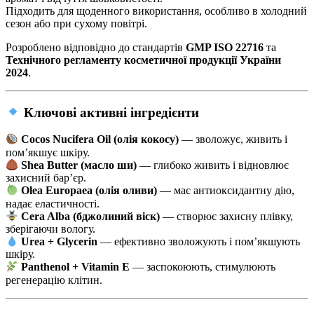
Підходить для щоденного використання, особливо в холодний
сезон або при сухому повітрі.
Розроблено відповідно до стандартів
GMP ISO 22716
та
Технічного регламенту косметичної продукції України
2024
.
Ключові активні інгредієнти
Cocos Nucifera Oil (олія кокосу)
— зволожує, живить і
пом’якшує шкіру.
Shea Butter (масло ши)
— глибоко живить і відновлює
захисний бар’єр.
Olea Europaea (олія оливи)
— має антиоксидантну дію,
надає еластичності.
Cera Alba (бджолиний віск)
— створює захисну плівку,
зберігаючи вологу.
Urea + Glycerin
— ефективно зволожують і пом’якшують
шкіру.
Panthenol + Vitamin E
— заспокоюють, стимулюють
регенерацію клітин.