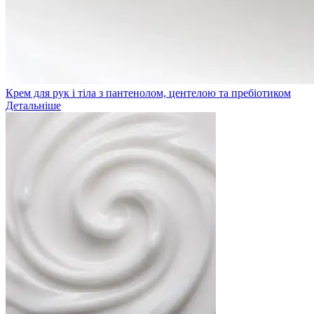
Крем для рук і тіла з пантенолом, центелою та пребіотиком
Детальніше