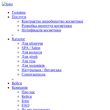
Головна
Послуги
Контрактне виробництво косметики
Розробка рецептур косметики
Нотифікація косметики
Каталог
Для обличчя
SPA / Salon
Для волосся
Для дітей
Для тіла
Для чоловіків
Натуральна / Веганська
Сонцезахисна
Кейси
Компанія
Про нас
Кейси
Блог
FAQ
Як ми працюємо