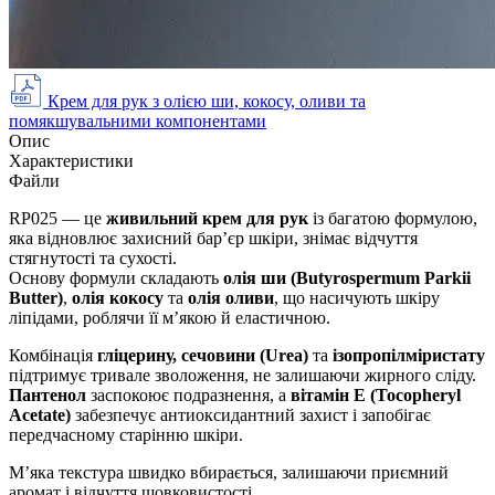
Крем для рук з олією ши, кокосу, оливи та
помякшувальними компонентами
Опис
Характеристики
Файли
RP025 — це
живильний крем для рук
із багатою формулою,
яка відновлює захисний бар’єр шкіри, знімає відчуття
стягнутості та сухості.
Основу формули складають
олія ши (Butyrospermum Parkii
Butter)
,
олія кокосу
та
олія оливи
, що насичують шкіру
ліпідами, роблячи її м’якою й еластичною.
Комбінація
гліцерину, сечовини (Urea)
та
ізопропілміристату
підтримує тривале зволоження, не залишаючи жирного сліду.
Пантенол
заспокоює подразнення, а
вітамін Е (Tocopheryl
Acetate)
забезпечує антиоксидантний захист і запобігає
передчасному старінню шкіри.
М’яка текстура швидко вбирається, залишаючи приємний
аромат і відчуття шовковистості.