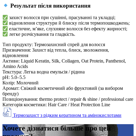
Результат після використання
захист волосся при сушінні, прасуванні та укладці;
відновлення структури й блиску після термопошкоджень;
еластичне, м’яке, слухняне волосся без ефекту жирності;
легке розчісування та гладкість.
Тип продукту:
Термозахисний спрей для волосся
Призначення:
Захист від тепла, блиск, зволоження,
відновлення
Активи:
Liquid Keratin, Silk, Collagen, Oat Protein, Panthenol,
Amino Acids
Текстура:
Легка водна емульсія / рідина
рН:
5.0–5.5
Колір:
Молочний
Аромат:
Свіжий косметичний або фруктовий (за вибором
бренду)
Позиціонування:
thermo protect / repair & shine / professional care
Категорія косметики:
Hair Care / Heat Protection Line
Термозахист з рідким кератином та амінокислотами
Хочете дізнатися більше про цей