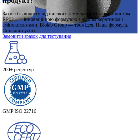
продукт?
Захистіть волосся від високих температур із термозахистом
RP021 — інноваційною формулою з рідким кератином і
амінокислотами. Biolab Group — твоя ідея. Наша формула.
Спільний успіх.
Замовити зразок для тестування
200+ рецептур
GMP ISO 22716