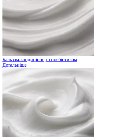
Бальзам-кондиціонер з пребіотиком
Детальніше