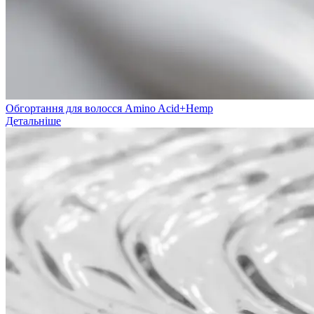
Обгортання для волосся Amino Acid+Hemp
Детальніше