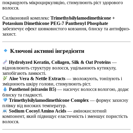
покращують мікроциркуляцію, стимулюють ріст здорового
волосся.
Силіконовий комплекс
Trimethylsilylamodimethicone +
Potassium Dimethicone PEG-7 Panthenyl Phosphate
забезпечує ефект шовковистого ковзання, блиску та антифриз-
захист.
Ключові активні інгредієнти
Hydrolyzed Keratin, Collagen, Silk & Oat Proteins
—
відновлюють структуру волосся, ущільнюють кутикулу,
запобігають ламкості.
Aloe Vera & Nettle Extracts
— зволожують, тонізують і
зміцнюють шкіру голови, стимулюють ріст.
Panthenol (вітамін B5)
— насичує волосся вологою, додає
блиску та гладкості.
Trimethylsilylamodimethicone Complex
— формує захисну
плівку від високих температур.
Sodium Cocoyl Amino Acids
— амінокислотний
компонент, який підвищує еластичність і зменшує пористість
волосся.