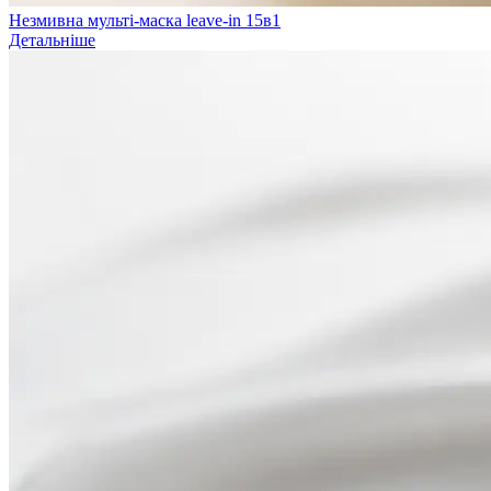
Незмивна мульті-маска leave-in 15в1
Детальніше