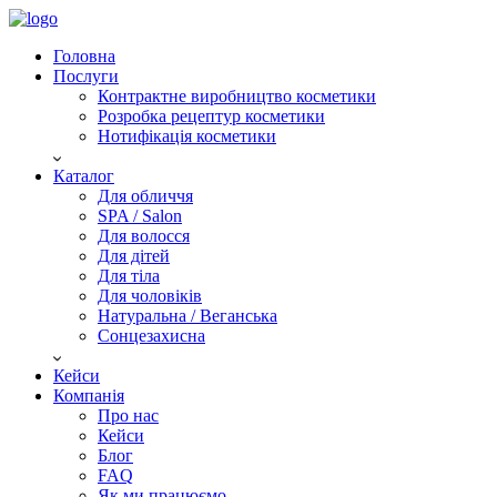
Головна
Послуги
Контрактне виробництво косметики
Розробка рецептур косметики
Нотифікація косметики
Каталог
Для обличчя
SPA / Salon
Для волосся
Для дітей
Для тіла
Для чоловіків
Натуральна / Веганська
Сонцезахисна
Кейси
Компанія
Про нас
Кейси
Блог
FAQ
Як ми працюємо