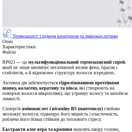
Термозахист з рідким кератином та амінокислотами
Опис
Характеристики
Файли
RP021 — це
мультифункціональний термозахисний спрей
,
який не лише мінімізує негативний вплив фена, прасок і
стайлінгів, а й відновлює структуру волосся зсередини.
Активна дія забезпечується
гідролізованими протеїнами
шовку, колагену, кератину та вівса
, які створюють на
поверхні волосся мікроплівку, що утримує вологу та запобігає
ламкості.
Синергія
амінокислот і вітаміну B5 (пантенолу)
глибоко
зволожує волосся, підвищує його міцність і еластичність,
роблячи його більш стійким до теплового стресу.
Екстракти алое вера та кропиви
живлять шкіру голови,