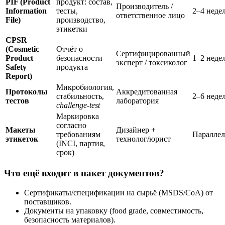
PIF (Product
продукт: состав,
Производитель /
Information
тесты,
2–4 неде
ответственное лицо
File)
производство,
этикетки
CPSR
(Cosmetic
Отчёт о
Сертифицированный
Product
безопасности
1–2 неде
эксперт / токсиколог
Safety
продукта
Report)
Микробиология,
Протоколы
Аккредитованная
стабильность,
2–6 неде
тестов
лаборатория
challenge-test
Маркировка
согласно
Макеты
Дизайнер +
требованиям
Параллел
этикеток
технолог/юрист
(INCI, партия,
срок)
Что ещё входит в пакет документов?
Сертификаты/спецификации на сырьё (MSDS/CoA) от
поставщиков.
Документы на упаковку (food grade, совместимость,
безопасность материалов).