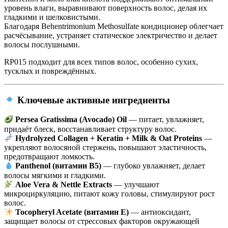
уровень влаги, выравнивают поверхность волос, делая их
гладкими и шелковистыми.
Благодаря Behentrimonium Methosulfate кондиционер облегчает
расчёсывание, устраняет статическое электричество и делает
волосы послушными.
RP015 подходит для всех типов волос, особенно сухих,
тусклых и повреждённых.
Ключевые активные ингредиенты
Persea Gratissima (Avocado) Oil
— питает, увлажняет,
придаёт блеск, восстанавливает структуру волос.
Hydrolyzed Collagen + Keratin + Milk & Oat Proteins
—
укрепляют волосяной стержень, повышают эластичность,
предотвращают ломкость.
Panthenol (витамин B5)
— глубоко увлажняет, делает
волосы мягкими и гладкими.
Aloe Vera & Nettle Extracts
— улучшают
микроциркуляцию, питают кожу головы, стимулируют рост
волос.
Tocopheryl Acetate (витамин Е)
— антиоксидант,
защищает волосы от стрессовых факторов окружающей