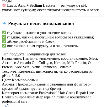
среды.
Lactic Acid + Sodium Lactate
— регулируют pH,
уплотняют кутикулу, обеспечивают шелковистость и блеск.
Результат после использования
глубокое питание и увлажнение волос;
гладкие, мягкие, послушные волосы без утяжеления;
лёгкое расчёсывание и блеск;
восстановленная структура и эластичность.
Тип продукта:
Кондиционер для волос
Назначение:
Питание, увлажнение, восстановление, блеск
Активы:
Аvocado Oil, Collagen, Keratin, Milk Protein, Oat
Protein, Aloe Vera, Nettle, Panthenol, Vitamin E
Текстура:
Кремовая, шелковистая, легко распределяется.
рН:
4.5–5.0
Цвет:
Кремово-белый
Аромат:
Профессиональный салонный или фруктово-
кремовый (адаптируется под бренд)
Категория косметики:
Professional Hair Care / Repair Line
Позиционирование:
deep repair / intensive nourishment /
professional care