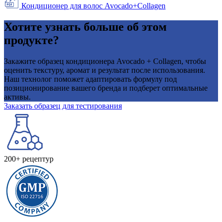
Кондиционер для волос Avocado+Collagen
Хотите узнать больше об этом
продукте?
Закажите образец кондиционера Avocado + Collagen, чтобы
оценить текстуру, аромат и результат после использования.
Наш технолог поможет адаптировать формулу под
позиционирование вашего бренда и подберет оптимальные
активы.
Заказать образец для тестирования
200+ рецептур