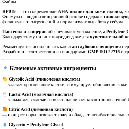
Файлы
RP019
— это современный
AHA-пилинг для кожи головы
, к
Формула на водно-глицериновой основе содержит
гликолевую
фолликулы от загрязнений и нормализуют выработку себума.
Пантенол
и
глицерин
обеспечивают увлажнение, а
Pentylene G
Благодаря этому пилинг подходит даже для
чувствительной к
Рекомендуется использовать как
этап глубокого очищения
пер
Разработан в соответствии со стандартами
GMP ISO 22716
и т
Ключевые активные ингредиенты
Glycolic Acid (гликолевая кислота)
— удаляет ороговевшие клетки, стимулирует обновление кожи и
Lactic Acid (молочная кислота)
— увлажняет, смягчает и восстанавливает кислотно-щелочной 
Citric Acid (лимонная кислота)
— очищает поры, освежает кожу и обладает антибактериальны
Glycerin + Pentylene Glycol