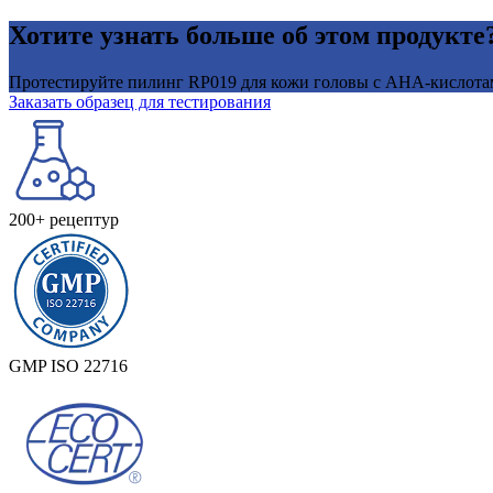
Хотите узнать больше об этом продукте
Протестируйте пилинг RP019 для кожи головы с AHA-кислотами
Заказать образец для тестирования
200+ рецептур
GMP ISO 22716