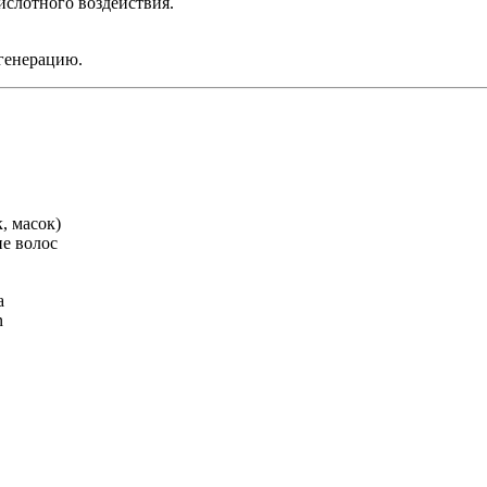
ислотного воздействия.
егенерацию.
, масок)
е волос
а
n