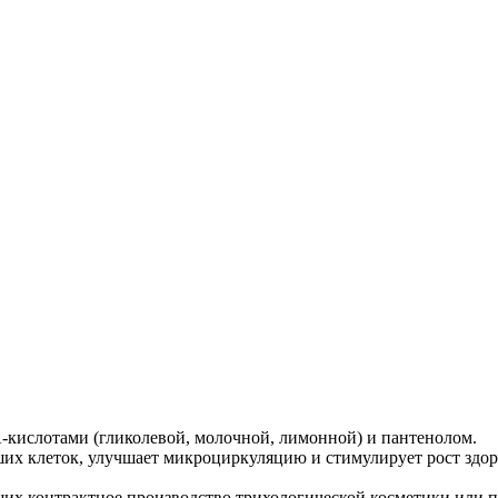
кислотами (гликолевой, молочной, лимонной) и пантенолом.
вших клеток, улучшает микроциркуляцию и стимулирует рост здор
ющих контрактное производство трихологической косметики или 