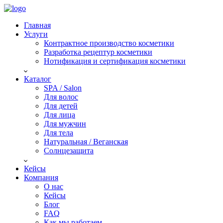
Главная
Услуги
Контрактное производство косметики
Разработка рецептур косметики
Нотификация и сертификация косметики
Каталог
SPA / Salon
Для волос
Для детей
Для лица
Для мужчин
Для тела
Натуральная / Веганская
Солнцезащита
Кейсы
Компания
О нас
Кейсы
Блог
FAQ
Как мы работаем