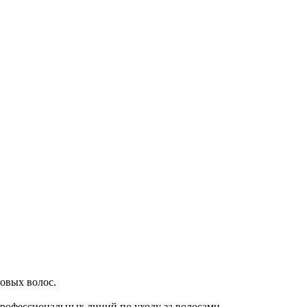
овых волос.
профессиональных линий по уходу за волосами.