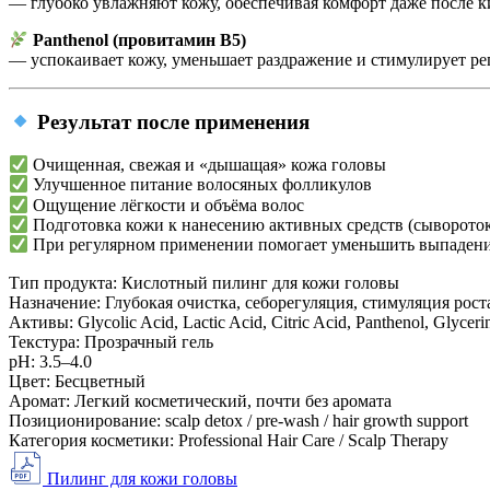
— глубоко увлажняют кожу, обеспечивая комфорт даже после к
Panthenol (провитамин B5)
— успокаивает кожу, уменьшает раздражение и стимулирует р
Результат после применения
Очищенная, свежая и «дышащая» кожа головы
Улучшенное питание волосяных фолликулов
Ощущение лёгкости и объёма волос
Подготовка кожи к нанесению активных средств (сывороток
При регулярном применении помогает уменьшить выпадени
Тип продукта:
Кислотный пилинг для кожи головы
Назначение:
Глубокая очистка, себорегуляция, стимуляция рост
Активы:
Glycolic Acid, Lactic Acid, Citric Acid, Panthenol, Glyceri
Текстура:
Прозрачный гель
рН:
3.5–4.0
Цвет:
Бесцветный
Аромат:
Легкий косметический, почти без аромата
Позиционирование:
scalp detox / pre-wash / hair growth support
Категория косметики:
Professional Hair Care / Scalp Therapy
Пилинг для кожи головы