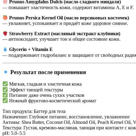
Prunus Amygdalus Dulcis (масло сладкого миндаля)
— повышает эластичность кожи, содержит витамины A, E и F.
Prunus Persica Kernel Oil (масло персиковых косточек)
— увлажняет, успокаивает и придаёт коже здоровое сияние.
Strawberry Extract (масляный экстракт клубники)
— антиоксидант, улучшает тон и общее состояние кожи.
Glycerin + Vitamin E
— поддерживают гидробаланс и защищают от свободных радик
Результат после применения
Мягкая, гладкая и эластичная кожа
Эффект тающей текстуры
Питание даже очень сухих участков
Нежный фруктово-косметический аромат
Тип продукта:
Баттер для тела
Назначение:
Глубокое питание, восстановление, увлажнение
Активы:
Shea Butter, Coconut Oil, Almond Oil, Peach Kernel Oil, 
Текстура:
Густая, кремово-масляная, тающая при контакте с ко
рН:
5.0–5.5