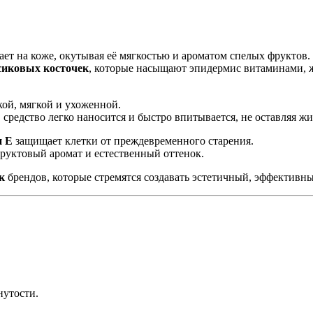
тает на коже, окутывая её мягкостью и ароматом спелых фруктов.
рсиковых косточек
, которые насыщают эпидермис витаминами, 
кой, мягкой и ухоженной.
, средство легко наносится и быстро впитывается, не оставляя жи
н Е
защищает клетки от преждевременного старения.
руктовый аромат и естественный оттенок.
к
брендов, которые стремятся создавать эстетичный, эффективн
нутости.