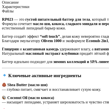
Описание
Характеристики
Файлы
RP023
— это
густой питательный баттер для тела
, который 
Формула сочетает
масло ши, кокоса, сладкого миндаля и пе
естественный липидный барьер кожи.
Баттер создаёт эффект
“soft touch”
, делая кожу невероятно глад
Благодаря эмульгатору
Olivem 1000
и экоформуле
Ecomuls 2in1
Глицерин
и
ксантановая камедь
удерживают влагу, а
витами
Натуральный
масляный экстракт клубники
придаёт лёгкий ф
Баттер идеально подходит для
зимних коллекций и SPA-линее
Ключевые активные ингредиенты
Shea Butter (масло ши)
— глубоко питает, смягчает и восстанавливает сухую кожу.
Coconut Oil (масло кокоса)
— насыщает липидами, устраняет шероховатость и чувство стя