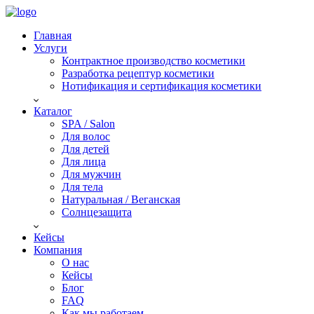
Главная
Услуги
Контрактное производство косметики
Разработка рецептур косметики
Нотификация и сертификация косметики
Каталог
SPA / Salon
Для волос
Для детей
Для лица
Для мужчин
Для тела
Натуральная / Веганская
Солнцезащита
Кейсы
Компания
О нас
Кейсы
Блог
FAQ
Как мы работаем