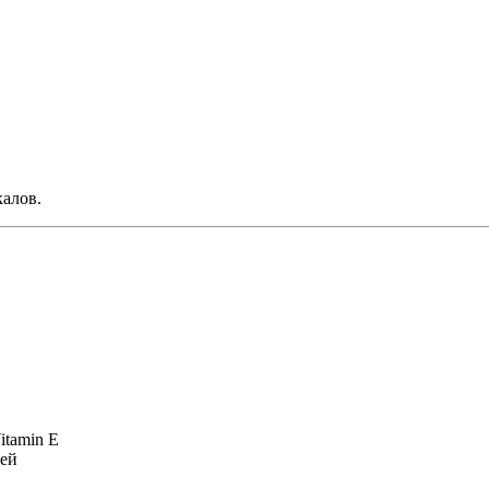
алов.
Vitamin E
жей