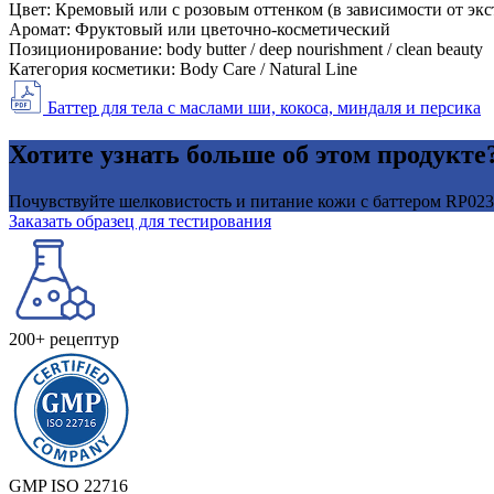
Цвет:
Кремовый или с розовым оттенком (в зависимости от экс
Аромат:
Фруктовый или цветочно-косметический
Позиционирование:
body butter / deep nourishment / clean beauty
Категория косметики:
Body Care / Natural Line
Баттер для тела с маслами ши, кокоса, миндаля и персика
Хотите узнать больше об этом продукте
Почувствуйте шелковистость и питание кожи с баттером RP023.
Заказать образец для тестирования
200+ рецептур
GMP ISO 22716