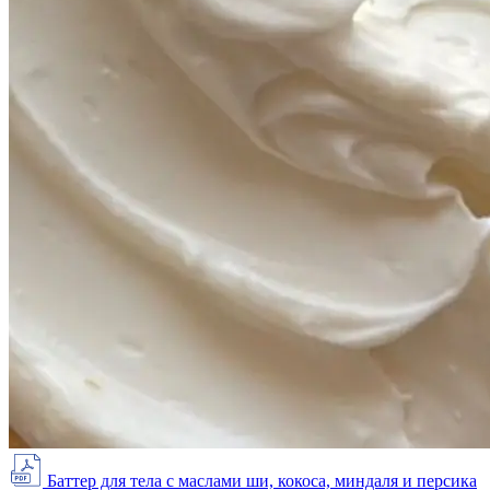
Баттер для тела с маслами ши, кокоса, миндаля и персика