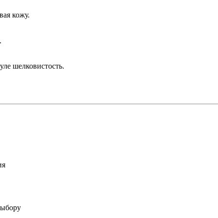
ая кожу.
.
уле шелковистость.
ия
выбору