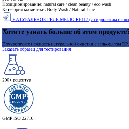
Позиционирование:
natural care / clean beauty / eco wash
Категория косметики:
Body Wash / Natural Line
НАТУРАЛЬНОЕ ГЕЛЬ-МЫЛО RP117 (с гидролатом на вы
Хотите узнать больше об этом продукте?
Почувствуйте нежность натуральной очистки с гель-мылом RP11
Заказать образец для тестирования
200+ рецептур
GMP ISO 22716