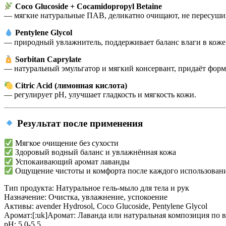
Coco Glucoside + Cocamidopropyl Betaine
— мягкие натуральные ПАВ, деликатно очищают, не пересушив
Pentylene Glycol
— природный увлажнитель, поддерживает баланс влаги в коже
Sorbitan Caprylate
— натуральный эмульгатор и мягкий консервант, придаёт форм
Citric Acid (лимонная кислота)
— регулирует pH, улучшает гладкость и мягкость кожи.
Результат после применения
Мягкое очищение без сухости
Здоровый водный баланс и увлажнённая кожа
Успокаивающий аромат лаванды
Ощущение чистоты и комфорта после каждого использован
Тип продукта:
Натуральное гель-мыло для тела и рук
Назначение:
Очистка, увлажнение, успокоение
Активы:
avender Hydrosol, Coco Glucoside, Pentylene Glycol
Аромат:[:uk]Аромат:
Лаванда или натуральная композиция по 
рН:
5,0-5,5