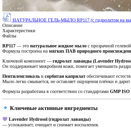
НАТУРАЛЬНОЕ ГЕЛЬ-МЫЛО RP117 (с гидролатом на вы
Описание
Характеристики
Файлы
RP117
— это
натуральное жидкое мыло
с прозрачной гелевой
Формула построена на
мягких ПАВ природного происхождения
Ключевой компонент —
гидролат лаванды (Lavender Hydroso
Он поддерживает микробиом кожи, помогает уменьшить раздра
Пентиленгликоль
и
сорбитан каприлат
обеспечивают естеств
Мыло легко смывается, не оставляет ощущения плёнки и дарит 
Формула разработана в соответствии со стандартами
GMP ISO 
Ключевые активные ингредиенты
Lavender Hydrosol (гидролат лаванды)
— успокаивает, очищает и снимает воспаления.