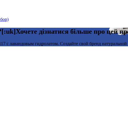
бор)
[:uk]Хочете дізнатися більше про цей п
7 с лавандовым гидролатом. Создайте свой бренд натуральной к