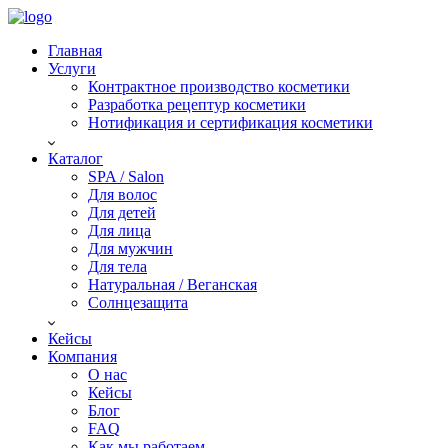
Главная
Услуги
Контрактное производство косметики
Разработка рецептур косметики
Нотификация и сертификация косметики
Каталог
SPA / Salon
Для волос
Для детей
Для лица
Для мужчин
Для тела
Натуральная / Веганская
Солнцезащита
Кейсы
Компания
О нас
Кейсы
Блог
FAQ
Как мы работаем