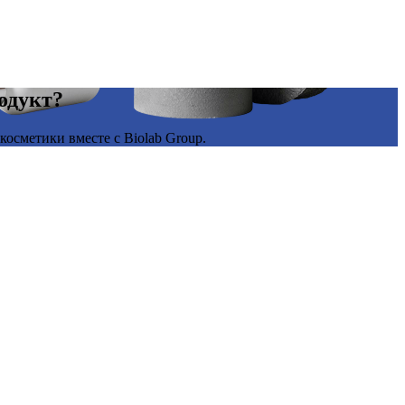
родукт?
осметики вместе с Biolab Group.