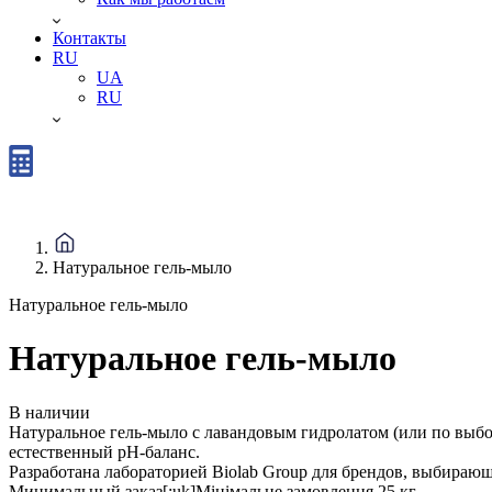
Контакты
RU
UA
RU
Натуральное гель-мыло
Натуральное гель-мыло
Натуральное гель-мыло
В наличии
Натуральное гель-мыло с лавандовым гидролатом (или по выбор
естественный pH-баланс.
Разработана лабораторией Biolab Group для брендов, выбирающи
Минимальный заказ[:uk]Мінімальне замовлення
25 кг